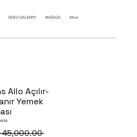
VIDEO GALERRY
MAĞAZA
More
s Allo Açılır-
anır Yemek
ası
0634
Regular
 45,000.00 