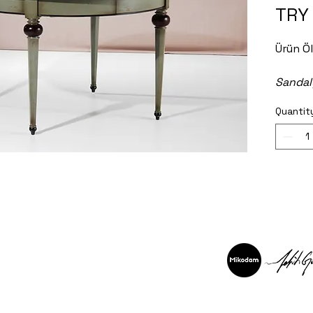
TRY
Ürün Ö
Sandaly
dahil de
Quantit