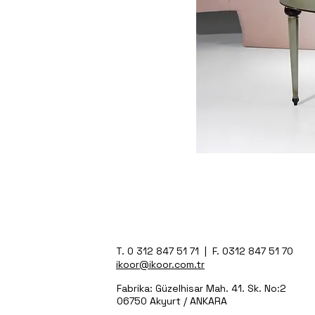
T. 0 312 847 51 71 | F. 0312 847 51 70
ikoor@ikoor.com.tr
Fabrika: Güzelhisar Mah. 41. Sk. No:2
06750 Akyurt / ANKARA