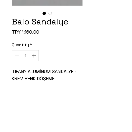
Balo Sandalye
Price
TRY 1,160.00
Quantity
*
TIFANY ALUMİNUM SANDALYE -
KREM RENK DÖŞEME
Ürün Ölçüleri: 440x460x940
mm
T.
0 312 847 51 71
| F.
0312 847 51 70
ikoor@ikoor.com.tr
Fabrika: Güzelhisar Mah. 41. Sk. No:2 06750
Akyurt / ANKARA
Ofis: Birlik Mahallesi, 428. Cd. No:3 D:A, 06610
Çankaya / ANKARA