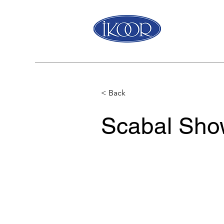
< Back
Scabal Sh