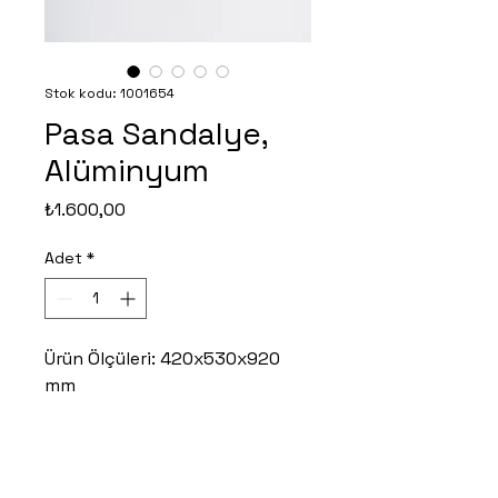
Stok kodu: 1001654
Pasa Sandalye,
Alüminyum
Fiyat
₺1.600,00
Adet
*
Ürün Ölçüleri: 420x530x920
mm
T.
0 312 847 51 71
| F.
0312 847 51 70
ikoor@ikoor.com.tr