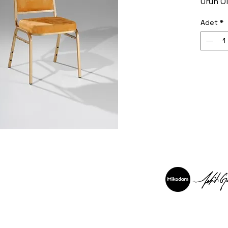
Ürün Ö
Adet
*