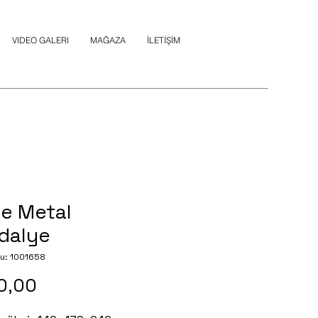
VIDEO GALERI
MAĞAZA
İLETİŞİM
le Metal
dalye
u: 1001658
Fiyat
0,00