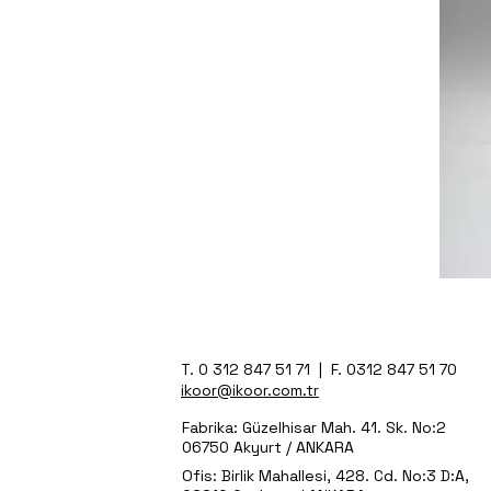
T. 0 312 847 51 71 | F. 0312 847 51 70
ikoor@ikoor.com.tr
Fabrika: Güzelhisar Mah. 41. Sk. No:2
06750 Akyurt / ANKARA
Ofis: Birlik Mahallesi, 428. Cd. No:3 D:A,