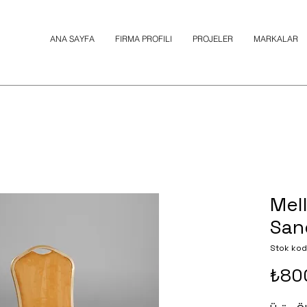
ANA SAYFA
FIRMA PROFILI
PROJELER
MARKALAR
Mel
San
Stok kod
₺80